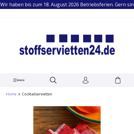
Wir haben bis zum 18. August 2026 Betriebsferien. Gern sind
TEL.: +49 (0) 251 1445679
alt springen
Menü
Home
Cocktailservietten
Bildergalerie überspringen