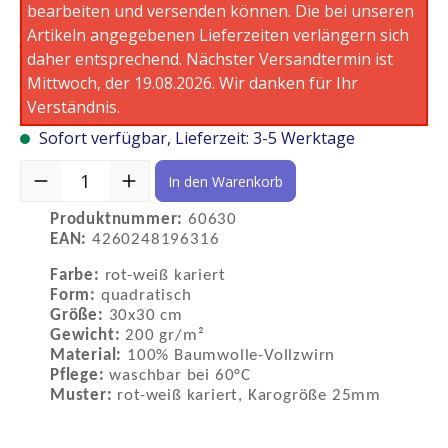
bearbeiten und versenden können. Die bei unseren
Artikeln angegebenen Lieferzeiten verlängern sich
daher entsprechend. Nächster Versandtermin ist
Mittwoch, der 19.08.2026. Wir danken für Ihr
Verständnis.
Sofort verfügbar, Lieferzeit: 3-5 Werktage
Produkt Anzahl: Gib den gewünschten Wert ein oder benutze die S
In den Warenkorb
Produktnummer:
60630
EAN:
4260248196316
Farbe:
rot-weiß kariert
Form:
quadratisch
Größe:
30x30 cm
Gewicht:
200 gr/m²
Material:
100% Baumwolle-Vollzwirn
Pflege:
waschbar bei 60°C
Muster:
rot-weiß kariert, Karogröße 25mm