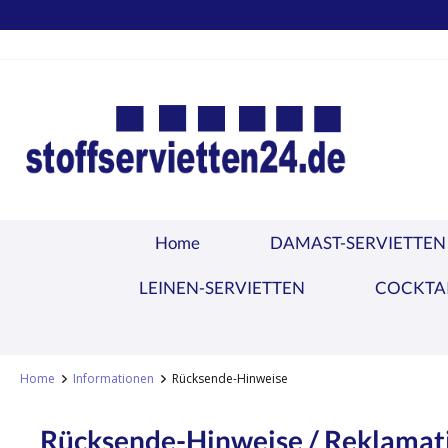
TEL.: +49 (0) 251 1445679
S
springen
Zur Hauptnavigation springen
Home
DAMAST-SERVIETTEN
LEINEN-SERVIETTEN
COCKTAI
Home
Informationen
Rücksende-Hinweise
Rücksende-Hinweise / Reklamat