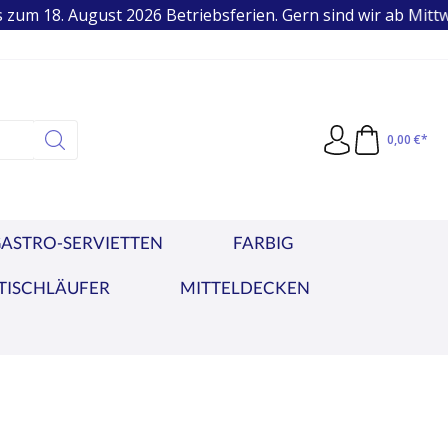
m 18. August 2026 Betriebsferien. Gern sind wir ab Mittwoch
95 €
VERKAUF AN PRIVAT & GEWERBE
0,00 €*
ASTRO-SERVIETTEN
FARBIG
TISCHLÄUFER
MITTELDECKEN