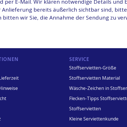
d per E-Mail. Wir klären notwendige Details und 
Anlieferung bereits äußerlich sichtbar sind, bit
bitten wir Sie, die Annahme der Sendung zu ver
TIONEN
SERVICE
Stoffservietten-Größe
ieferzeit
Stoffservietten Material
Hinweise
Wäsche-Zeichen in Stoffser
cht
Flecken-Tipps Stoffserviet
Stoffservietten
z
Kleine Serviettenkunde