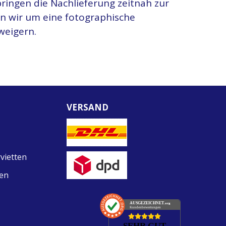
bringen die Nachlieferung zeitnah zur
ten wir um eine fotographische
weigern.
VERSAND
vietten
ten
AUSGEZEICHNET
.org
Kundenbewertungen
SEHR GUT