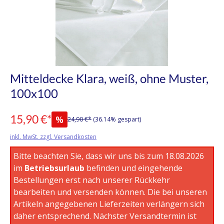
Mitteldecke Klara, weiß, ohne Muster,
100x100
15,90 €*
%
24,90 €*
(36.14% gespart)
inkl. MwSt. zzgl. Versandkosten
Bitte beachten Sie, dass wir uns bis zum 18.08.2026
im
Betriebsurlaub
befinden und eingehende
Bestellungen erst nach unserer Rückkehr
bearbeiten und versenden können. Die bei unseren
Artikeln angegebenen Lieferzeiten verlängern sich
daher entsprechend. Nächster Versandtermin ist