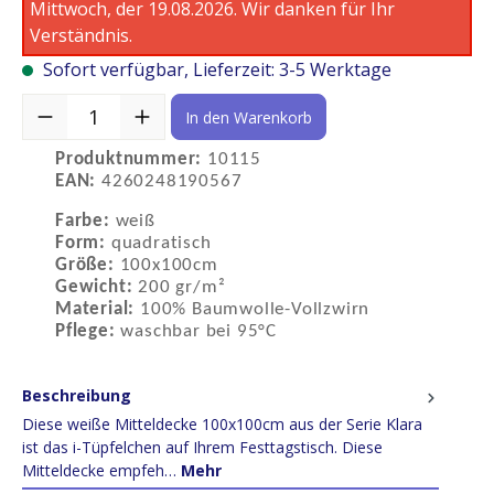
Mittwoch, der 19.08.2026. Wir danken für Ihr
Verständnis.
Sofort verfügbar, Lieferzeit: 3-5 Werktage
Produkt Anzahl: Gib den gewünschten Wert ein oder benutze die S
In den Warenkorb
Produktnummer:
10115
EAN:
4260248190567
Farbe:
weiß
Form:
quadratisch
Größe:
100x100cm
Gewicht:
200 gr/m²
Material:
100% Baumwolle-Vollzwirn
Pflege:
waschbar bei 95°C
Beschreibung
Diese weiße Mitteldecke 100x100cm aus der Serie Klara
ist das i-Tüpfelchen auf Ihrem Festtagstisch. Diese
Mitteldecke empfeh…
Mehr