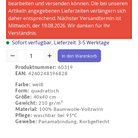
bearbeiten und versenden können. Die bei unseren
Artikeln angegebenen Lieferzeiten verlängern sich
daher entsprechend. Nächster Versandtermin ist
Mittwoch, der 19.08.2026. Wir danken für Ihr
Verständnis.
Sofort verfügbar, Lieferzeit: 3-5 Werktage
Produkt Anzahl: Gib den gewünschten Wert ein oder benutze die S
In den Warenkorb
Produktnummer:
60319
EAN:
4260248196828
Farbe:
weiß
Form:
quadratisch
Größe:
40x40 cm
Gewicht:
210 gr/m²
Material:
100% Baumwolle-Vollzwirn
Pflege:
waschbar bei 95°C
Gewebe:
Panamabindung, Korbgeflecht