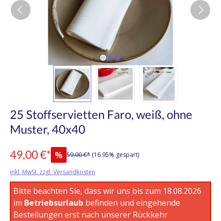
25 Stoffservietten Faro, weiß, ohne
Muster, 40x40
49,00 €*
%
59,00 €*
(16.95% gespart)
inkl. MwSt. zzgl. Versandkosten
Bitte beachten Sie, dass wir uns bis zum 18.08.2026
im
Betriebsurlaub
befinden und eingehende
Bestellungen erst nach unserer Rückkehr